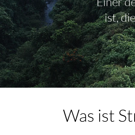
“Einer d
ist, d
Was ist St