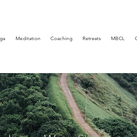
ga
Meditation
Coaching
Retreats
MBCL