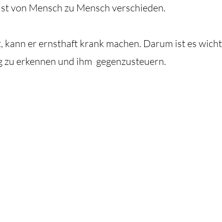
ist von Mensch zu Mensch verschieden.
, kann er
e
rnsthaft krank machen. Darum ist es wicht
ig zu erkennen und ihm
gegenzusteuern
.
den Gedanken
e ganz woanders?
t ständig wandert ist ganz normal. Mit Achtsamkeit hast Du 