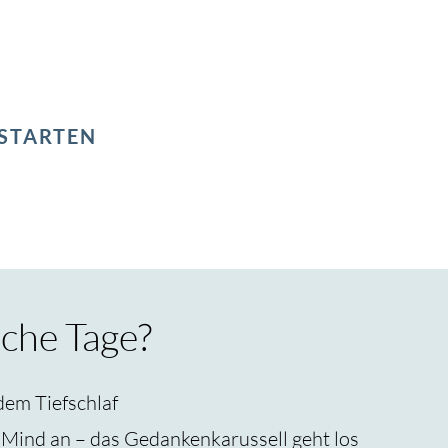
t Deiner Aufmerksamkeit immer wieder zurück ins Hier und J
dank Achtsamkeit das Leben entspannt zu geniessen. Wie d
rkläre ich Dir gerne in einem kostenlosen Beratungsgespräch
 STARTEN
che Tage?
dem Tiefschlaf
Mind an – das Gedankenkarussell geht los