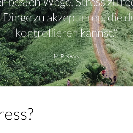
er besten Wege, Stress zu re
ie Dinge zu akzeptieren, die d
kontrollieren kannst."
M. P. Neary
ress?