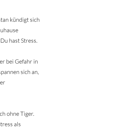
ntan kündigt sich
Zuhause
. Du hast
Stress
.
r bei Gefahr in
spannen sich an,
ger
ch ohne Tiger.
tress
als