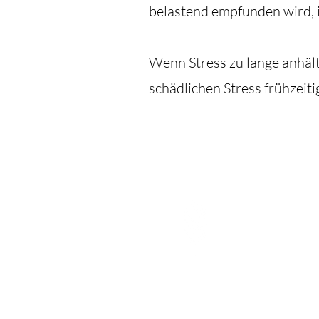
belastend empfunden wird, 
Wenn Stress zu lange anhält
schädlichen
Stress frühzeit
Mit 
gerad
Dass unser Geis