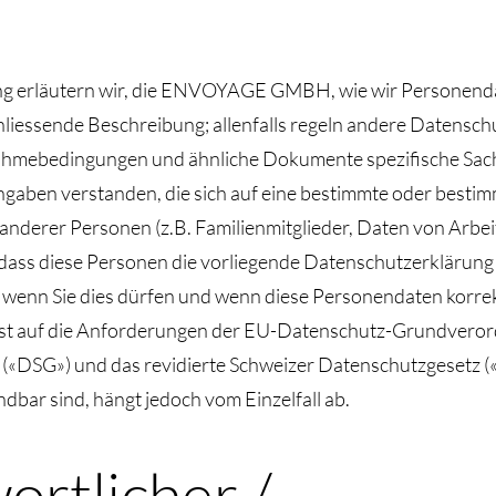
ung erläutern wir, die ENVOYAGE GMBH, wie wir Personend
chliessende Beschreibung; allenfalls regeln andere Datensc
ahmebedingungen und ähnliche Dokumente spezifische Sach
gaben verstanden, die sich auf eine bestimmte oder besti
nderer Personen (z.B. Familienmitglieder, Daten von Arbei
her, dass diese Personen die vorliegende Datenschutzerklärung
 wenn Sie dies dürfen und wenn diese Personendaten korrek
ist auf die Anforderungen der EU-Datenschutz-Grundvero
(«DSG») und das revidierte Schweizer Datenschutzgesetz (
dbar sind, hängt jedoch vom Einzelfall ab.
ortlicher /