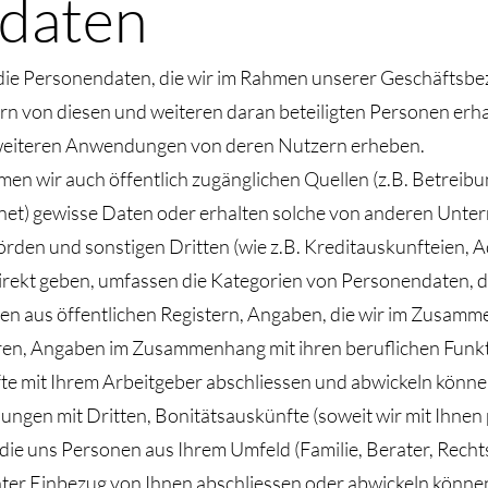
daten
ie die Personendaten, die wir im Rahmen unserer Geschäfts
 von diesen und weiteren daran beteiligten Personen erhal
weiteren Anwendungen von deren Nutzern erheben.
hmen wir auch öffentlich zugänglichen Quellen (z.B. Betreib
rnet) gewisse Daten oder erhalten solche von anderen Unte
 und sonstigen Dritten (wie z.B. Kreditauskunfteien, A
direkt geben, umfassen die Kategorien von Personendaten, di
en aus öffentlichen Registern, Angaben, die wir im Zusam
hren, Angaben im Zusammenhang mit ihren beruflichen Funkt
äfte mit Ihrem Arbeitgeber abschliessen und abwickeln könne
gen mit Dritten, Bonitätsauskünfte (soweit wir mit Ihnen 
die uns Personen aus Ihrem Umfeld (Familie, Berater, Rechts
nter Einbezug von Ihnen abschliessen oder abwickeln können