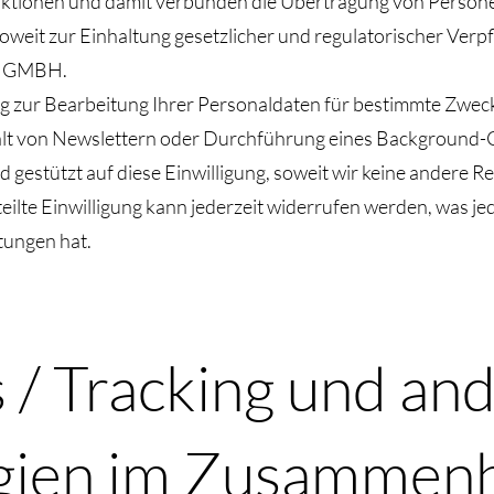
nsaktionen und damit verbunden die Übertragung von Pers
weit zur Einhaltung gesetzlicher und regulatorischer Verpf
E GMBH.
ung zur Bearbeitung Ihrer Personaldaten für bestimmte Zweck
lt von Newslettern oder Durchführung eines Background-Ch
estützt auf diese Einwilligung, soweit wir keine andere R
teilte Einwilligung kann jederzeit widerrufen werden, was j
tungen hat.
 / Tracking und an
gien im Zusammenh