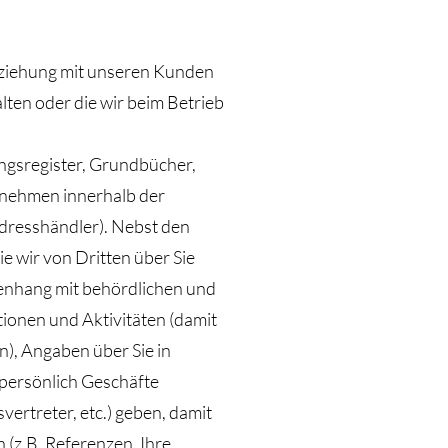
beziehung mit unseren Kunden
ten oder die wir beim Betrieb
ungsregister, Grundbücher,
rnehmen innerhalb der
dresshändler). Nebst den
e wir von Dritten über Sie
menhang mit behördlichen und
ionen und Aktivitäten (damit
n), Angaben über Sie in
persönlich Geschäfte
vertreter, etc.) geben, damit
 (z.B. Referenzen, Ihre