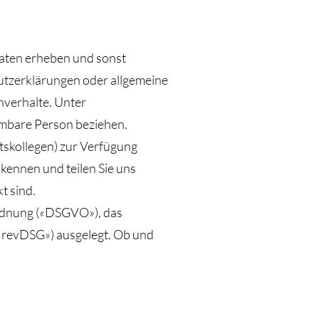
aten erheben und sonst
hutzerklärungen oder allgemeine
verhalte. Unter
mmbare Person beziehen.
tskollegen) zur Verfügung
 kennen und teilen Sie uns
t sind.
rdnung («DSGVO»), das
«revDSG») ausgelegt. Ob und