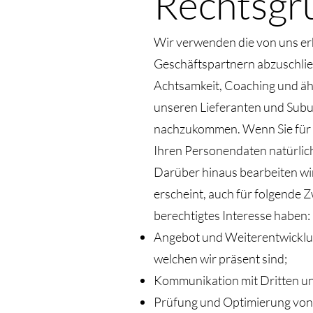
Rechtsgr
Wir verwenden die von uns er
Geschäftspartnern abzuschlie
Achtsamkeit, Coaching und äh
unseren Lieferanten und Subu
nachzukommen. Wenn Sie für ei
Ihren Personendaten natürlich
Darüber hinaus bearbeiten wir
erscheint, auch für folgende 
berechtigtes Interesse haben:
Angebot und Weiterentwicklun
welchen wir präsent sind;
Kommunikation mit Dritten un
Prüfung und Optimierung von