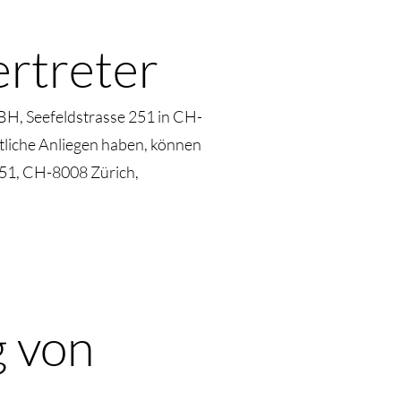
ertreter
BH, Seefeldstrasse 251 in CH-
htliche Anliegen haben, können
251, CH-8008 Zürich,
g von