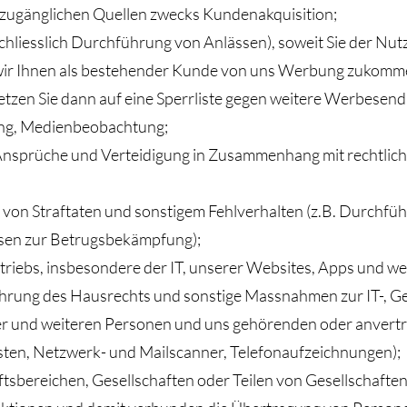
 zugänglichen Quellen zwecks Kundenakquisition;
liesslich Durchführung von Anlässen), soweit Sie der Nutz
ir Ihnen als bestehender Kunde von uns Werbung zukomme
setzen Sie dann auf eine Sperrliste gegen weitere Werbesen
ng, Medienbeobachtung;
nsprüche und Verteidigung in Zusammenhang mit rechtliche
von Straftaten und sonstigem Fehlverhalten (z.B. Durchfüh
sen zur Betrugsbekämpfung);
riebs, insbesondere der IT, unserer Websites, Apps und we
ung des Hausrechts und sonstige Massnahmen zur IT-, Ge
er und weiteren Personen und uns gehörenden oder anvertr
isten, Netzwerk- und Mailscanner, Telefonaufzeichnungen);
tsbereichen, Gesellschaften oder Teilen von Gesellschafte